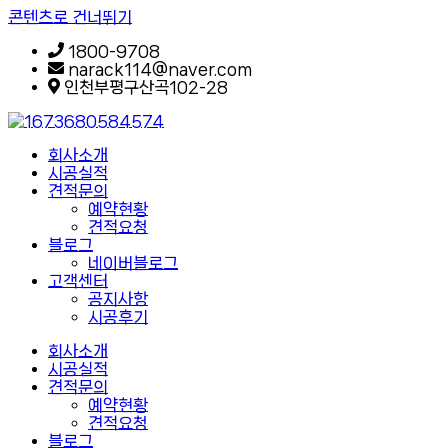
콘텐츠로 건너뛰기
1800-9708
narack114@naver.com
인천부평구산곡102-28
회사소개
시공실적
견적문의
예약현황
견적요청
블로그
네이버블로그
고객센터
공지사항
시공후기
회사소개
시공실적
견적문의
예약현황
견적요청
블로그