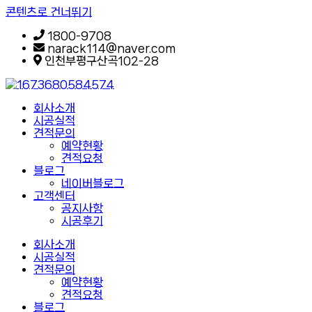
콘텐츠로 건너뛰기
1800-9708
narack114@naver.com
인천부평구산곡102-28
회사소개
시공실적
견적문의
예약현황
견적요청
블로그
네이버블로그
고객센터
공지사항
시공후기
회사소개
시공실적
견적문의
예약현황
견적요청
블로그