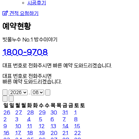
시공후기
견적 요청하기
예약현황
빗물누수 No.1 방수이야기
1800-9708
대표 번호로 전화주시면 빠른 예약 도와드리겠습니다.
대표 번호로 전화주시면
빠른 예약 도와드리겠습니다.
.
일
일
월
월
화
화
수
수
목
목
금
금
토
토
26
27
28
29
30
31
1
2
3
4
5
6
7
8
9
10
11
12
13
14
15
16
17
18
19
20
21
22