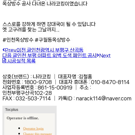
옥상방수 공사 다녀온 나라코킹이였습니다
스스로를 강하게 하면 강대국이 될 수 있답니다
옛 고구려를 찾는 그날까지…
#인천옥상방수 #구월동옥상방수
Prev
이전 글
인천광역시 부평구 산곡동
다음 글
인천 부평 아파트 외벽 도색 페인트 공사
Next
시공실적 목록
상호(브랜드) : 나라코킹 │ 대표자명 :김철홍
전화번호 : 1800-9708 │ 대표자 휴대폰 : 010-8470-8114
사업자등록번호 : 861-15-00919 │ 주소 :
인천부평구산곡102-28
FAX :
032-503-7114 │ 카톡ID : narack114@naver.com