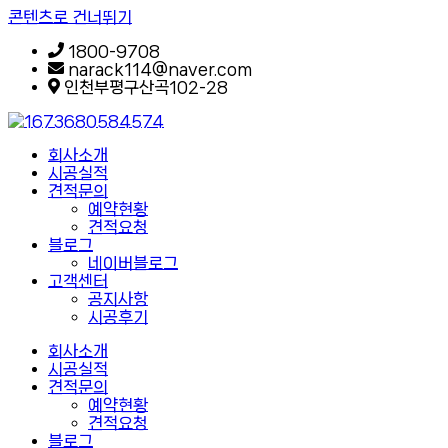
콘텐츠로 건너뛰기
1800-9708
narack114@naver.com
인천부평구산곡102-28
회사소개
시공실적
견적문의
예약현황
견적요청
블로그
네이버블로그
고객센터
공지사항
시공후기
회사소개
시공실적
견적문의
예약현황
견적요청
블로그