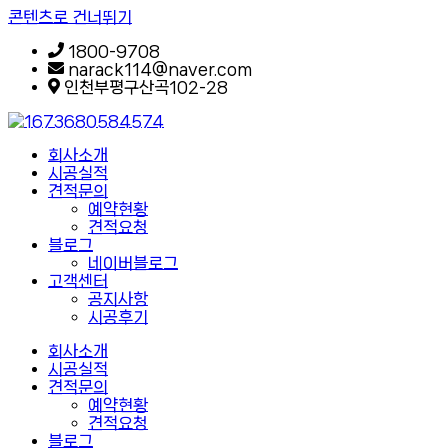
콘텐츠로 건너뛰기
1800-9708
narack114@naver.com
인천부평구산곡102-28
회사소개
시공실적
견적문의
예약현황
견적요청
블로그
네이버블로그
고객센터
공지사항
시공후기
회사소개
시공실적
견적문의
예약현황
견적요청
블로그