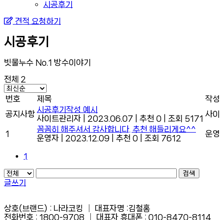
시공후기
견적 요청하기
시공후기
빗물누수 No.1 방수이야기
전체 2
번호
제목
작성
시공후기작성 예시
공지사항
사이
사이트관리자
|
2023.06.07
|
추천 0
|
조회 5171
꼼꼼히 해주셔서 감사합니다. 추천 해들리게요^^
1
운영
운영자
|
2023.12.09
|
추천 0
|
조회 7612
1
검색
글쓰기
상호(브랜드) : 나라코킹 │ 대표자명 :김철홍
전화번호 : 1800-9708 │ 대표자 휴대폰 : 010-8470-8114