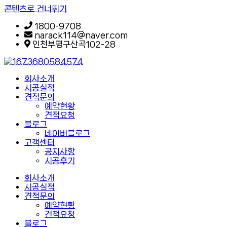
콘텐츠로 건너뛰기
1800-9708
narack114@naver.com
인천부평구산곡102-28
회사소개
시공실적
견적문의
예약현황
견적요청
블로그
네이버블로그
고객센터
공지사항
시공후기
회사소개
시공실적
견적문의
예약현황
견적요청
블로그