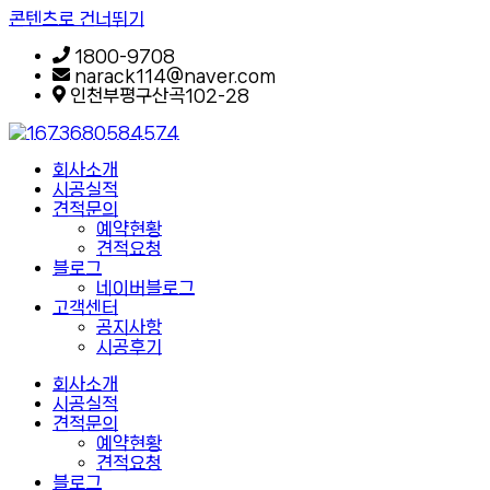
콘텐츠로 건너뛰기
1800-9708
narack114@naver.com
인천부평구산곡102-28
회사소개
시공실적
견적문의
예약현황
견적요청
블로그
네이버블로그
고객센터
공지사항
시공후기
회사소개
시공실적
견적문의
예약현황
견적요청
블로그