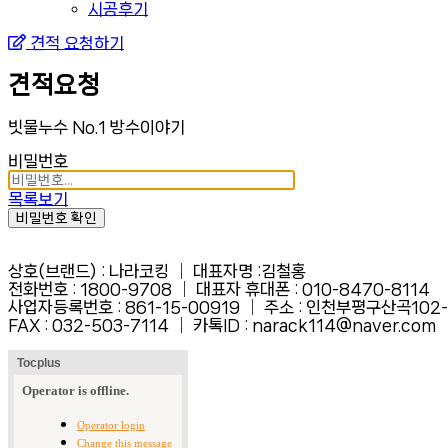
시공후기
견적 요청하기
견적요청
빗물누수 No.1 방수이야기
비밀번호
목록보기
비밀번호 확인
상호(브랜드) : 나라코킹 │ 대표자명 :김철홍
전화번호 : 1800-9708 │ 대표자 휴대폰 : 010-8470-8114
사업자등록번호 : 861-15-00919 │ 주소 : 인천부평구산곡102
FAX :
032-503-7114 │ 카톡ID : narack114@naver.com