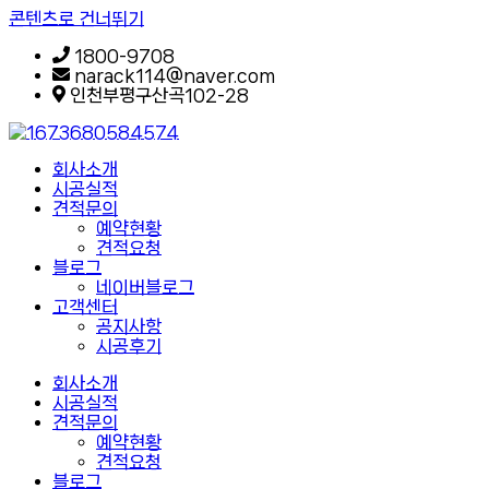
콘텐츠로 건너뛰기
1800-9708
narack114@naver.com
인천부평구산곡102-28
회사소개
시공실적
견적문의
예약현황
견적요청
블로그
네이버블로그
고객센터
공지사항
시공후기
회사소개
시공실적
견적문의
예약현황
견적요청
블로그