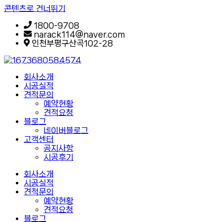
콘텐츠로 건너뛰기
1800-9708
narack114@naver.com
인천부평구산곡102-28
회사소개
시공실적
견적문의
예약현황
견적요청
블로그
네이버블로그
고객센터
공지사항
시공후기
회사소개
시공실적
견적문의
예약현황
견적요청
블로그